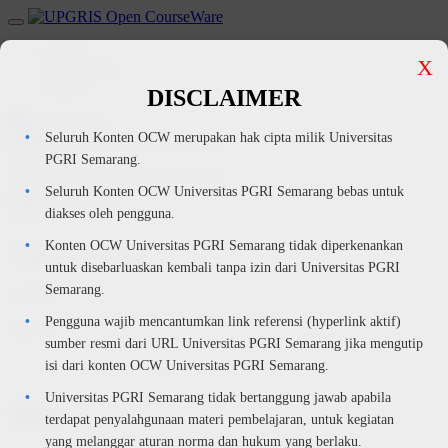
Skip to main content
Side panel
Home
X
All courses
More
DISCLAIMER
English ‎(en)‎
Seluruh Konten OCW merupakan hak cipta milik Universitas
Bahasa Indonesia ‎(id)‎
English ‎(en)‎
Log in
PGRI Semarang.
UPGRIS Open CourseWare
Seluruh Konten OCW Universitas PGRI Semarang bebas untuk
Home
All courses
diakses oleh pengguna.
Konten OCW Universitas PGRI Semarang tidak diperkenankan
Blocks
Skip Table of contents
Table of contents
untuk disebarluaskan kembali tanpa izin dari Universitas PGRI
Semarang.
1. Test
Pengguna wajib mencantumkan link referensi (hyperlink aktif)
Open block drawer
sumber resmi dari URL Universitas PGRI Semarang jika mengutip
isi dari konten OCW Universitas PGRI Semarang.
Universitas PGRI Semarang tidak bertanggung jawab apabila
Test
terdapat penyalahgunaan materi pembelajaran, untuk kegiatan
yang melanggar aturan norma dan hukum yang berlaku.