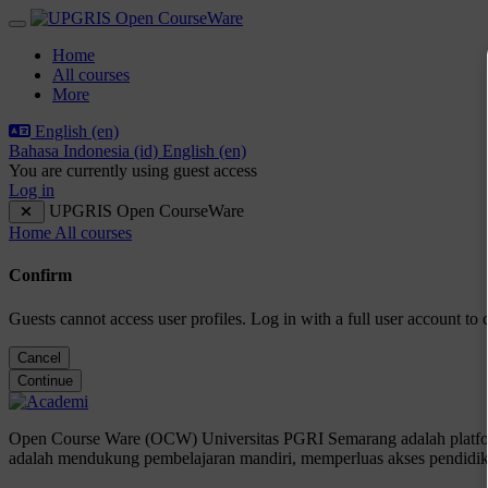
Skip to main content
Side panel
Home
All courses
More
English ‎(en)‎
Bahasa Indonesia ‎(id)‎
English ‎(en)‎
You are currently using guest access
Log in
UPGRIS Open CourseWare
Home
All courses
Confirm
Guests cannot access user profiles. Log in with a full user account to 
Cancel
Continue
Open Course Ware (OCW) Universitas PGRI Semarang adalah platform
adalah mendukung pembelajaran mandiri, memperluas akses pendidika