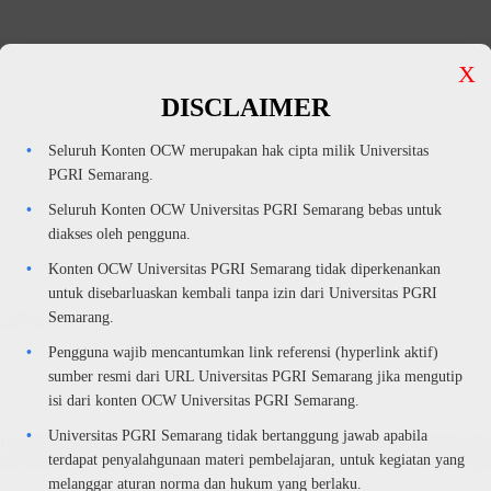
X
DISCLAIMER
Seluruh Konten OCW merupakan hak cipta milik Universitas
PGRI Semarang.
Seluruh Konten OCW Universitas PGRI Semarang bebas untuk
diakses oleh pengguna.
Konten OCW Universitas PGRI Semarang tidak diperkenankan
untuk disebarluaskan kembali tanpa izin dari Universitas PGRI
Semarang.
continue.
Pengguna wajib mencantumkan link referensi (hyperlink aktif)
sumber resmi dari URL Universitas PGRI Semarang jika mengutip
isi dari konten OCW Universitas PGRI Semarang.
Universitas PGRI Semarang tidak bertanggung jawab apabila
 pembelajaran daring yang menyediakan akses terbuka terhadap materi
n, dan memperkaya sumber belajar bagi siswa, mahasiswa, dan tenaga
terdapat penyalahgunaan materi pembelajaran, untuk kegiatan yang
melanggar aturan norma dan hukum yang berlaku.