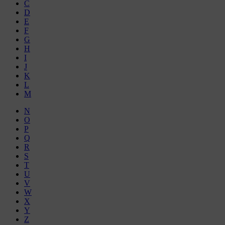
C
D
E
F
G
H
I
J
K
L
M
N
O
P
Q
R
S
T
U
V
W
X
Y
Z