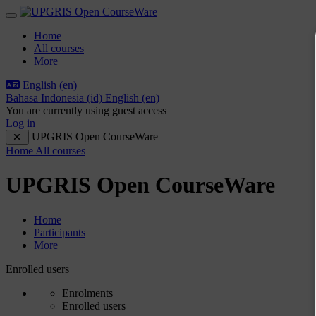
Skip to main content
Side panel
Home
All courses
More
English ‎(en)‎
Bahasa Indonesia ‎(id)‎
English ‎(en)‎
You are currently using guest access
Log in
UPGRIS Open CourseWare
Home
All courses
UPGRIS Open CourseWare
Home
Participants
More
Participants tertiary navigation.
Enrolled users
Enrolments
Enrolled users