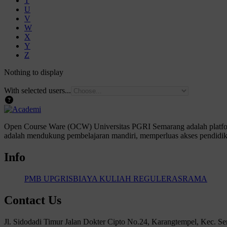
T
U
V
W
X
Y
Z
Nothing to display
With selected users...
Open Course Ware (OCW) Universitas PGRI Semarang adalah platform
adalah mendukung pembelajaran mandiri, memperluas akses pendidika
Info
PMB UPGRIS
BIAYA KULIAH REGULER
ASRAMA
Contact Us
Jl. Sidodadi Timur Jalan Dokter Cipto No.24, Karangtempel, Kec. 