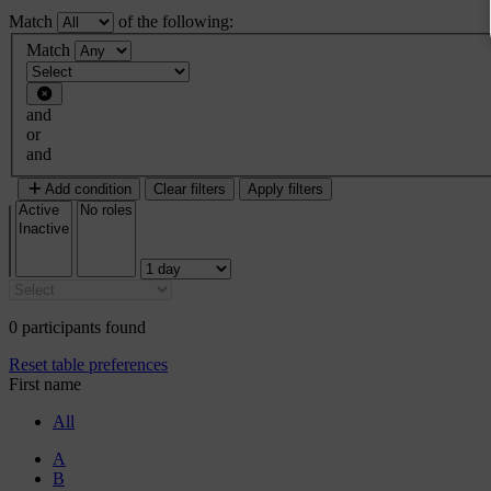
Match
of the following:
Filter 1
Match
Filter type
and
or
and
Add condition
Clear filters
Apply filters
0 participants found
Reset table preferences
First name
All
A
B