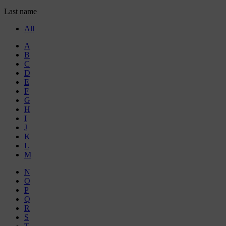
Last name
All
A
B
C
D
E
F
G
H
I
J
K
L
M
N
O
P
Q
R
S